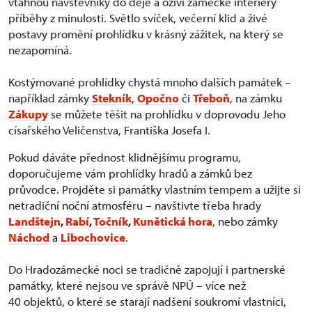
vtáhnou návštěvníky do děje a oživí zámecké interiéry
příběhy z minulosti. Světlo svíček, večerní klid a živé
postavy promění prohlídku v krásný zážitek, na který se
nezapomíná.
Kostýmované prohlídky chystá mnoho dalších památek –
například zámky
Stekník
,
Opočno
či
Třeboň
, na zámku
Zákupy
se můžete těšit na prohlídku v doprovodu Jeho
císařského Veličenstva, Františka Josefa I.
Pokud dáváte přednost klidnějšímu programu,
doporučujeme vám prohlídky hradů a zámků bez
průvodce. Projděte si památky vlastním tempem a užijte si
netradiční noční atmosféru – navštivte třeba hrady
Landštejn
,
Rabí
,
Točník
,
Kunětická hora
, nebo zámky
Náchod
a
Libochovice
.
Do Hradozámecké noci se tradičně zapojují i partnerské
památky, které nejsou ve správě NPÚ – více než
40 objektů, o které se starají nadšení soukromí vlastníci,