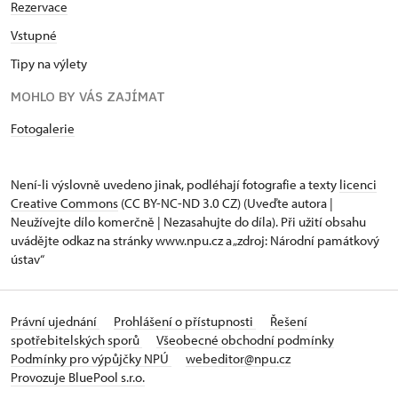
Rezervace
Vstupné
Tipy na výlety
MOHLO BY VÁS ZAJÍMAT
Fotogalerie
Není-li výslovně uvedeno jinak, podléhají fotografie a texty
licenci
Creative Commons
(CC BY-NC-ND 3.0 CZ) (Uveďte autora |
Neužívejte dílo komerčně | Nezasahujte do díla). Při užití obsahu
uvádějte odkaz na stránky www.npu.cz a „zdroj: Národní památkový
ústav“
Právní ujednání
Prohlášení o přístupnosti
Řešení
spotřebitelských sporů
Všeobecné obchodní podmínky
Podmínky pro výpůjčky NPÚ
webeditor@npu.cz
Provozuje BluePool s.r.o.