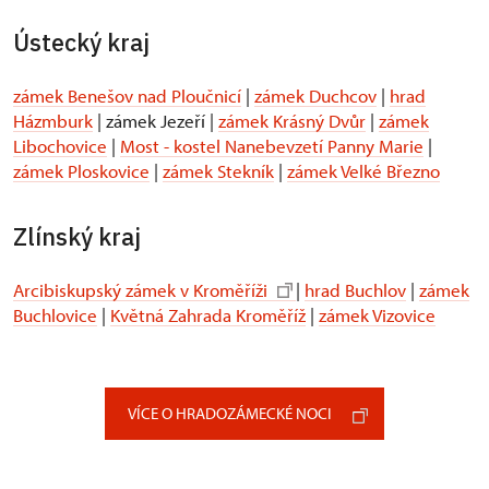
Ústecký kraj
zámek Benešov nad Ploučnicí
|
zámek Duchcov
|
hrad
Házmburk
| zámek Jezeří |
zámek Krásný Dvůr
|
zámek
Libochovice
|
Most - kostel Nanebevzetí Panny Marie
|
zámek Ploskovice
|
zámek Stekník
|
zámek Velké Březno
Zlínský kraj
Arcibiskupský zámek v Kroměříži
|
hrad Buchlov
|
zámek
Buchlovice
|
Květná Zahrada Kroměříž
|
zámek Vizovice
VÍCE O HRADOZÁMECKÉ NOCI