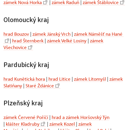
zámek Nová Horka
|
zámek Raduň
|
zámek Štáblovice
Olomoucký kraj
hrad Bouzov
|
zámek Jánský Vrch
|
zámek Náměšť na Hané
|
hrad Šternberk
|
zámek Velké Losiny
|
zámek
Všechovice
Pardubický kraj
hrad Kunětická hora
|
hrad Litice
|
zámek Litomyšl
|
zámek
Slatiňany
|
Staré Ždánice
Plzeňský kraj
zámek Červené Poříčí
|
hrad a zámek Horšovský Týn
|
klášter Kladruby
|
zámek Kozel
|
zámek