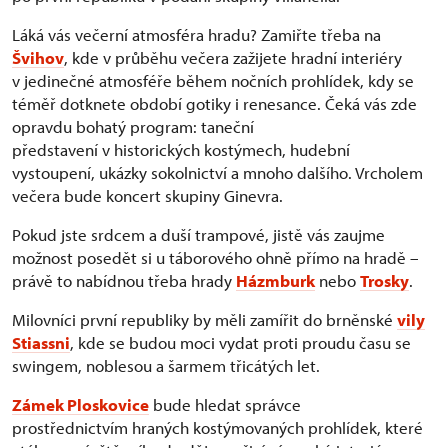
Láká vás večerní atmosféra hradu? Zamiřte třeba na
Švihov
, kde v průběhu večera zažijete hradní interiéry
v jedinečné atmosféře během nočních prohlídek, kdy se
téměř dotknete období gotiky i renesance. Čeká vás zde
opravdu bohatý program: taneční
představení v historických kostýmech, hudební
vystoupení, ukázky sokolnictví a mnoho dalšího. Vrcholem
večera bude koncert skupiny Ginevra.
Pokud jste srdcem a duší trampové, jistě vás zaujme
možnost posedět si u táborového ohně přímo na hradě –
právě to nabídnou třeba hrady
Házmburk
nebo
Trosky
.
Milovníci první republiky by měli zamířit do brněnské
vily
Stiassni
, kde se budou moci vydat proti proudu času se
swingem, noblesou a šarmem třicátých let.
Zámek Ploskovice
bude hledat správce
prostřednictvím hraných kostýmovaných prohlídek, které