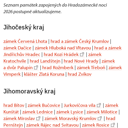
Seznam památek zapojených do Hradozámecké noci
2026 postupně aktualizujeme.
Jihočeský kraj
zámek Červená Lhota
|
hrad a zámek Český Krumlov
|
zámek Dačice
|
zámek Hluboká nad Vltavou
|
hrad a zámek
Jindřichův Hradec
|
hrad Kozí Hrádek
|
zámek
Kratochvíle
|
hrad Landštejn
|
hrad Nové Hrady
|
zámek
a dvůr Palupín
|
hrad Rožmberk
|
zámek Třeboň
|
zámek
Vimperk
|
klášter Zlatá Koruna
|
hrad Zvíkov
Jihomoravský kraj
hrad Bítov
|
zámek Bučovice
|
Jurkovičova vila
|
zámek
Kunštát
|
zámek Lednice
|
zámek Lysice
|
zámek Milotice
|
zámek Miroslav
|
zámek Moravský Krumlov
|
hrad
Pernštejn
|
zámek Rájec nad Svitavou
|
zámek Rosice
|