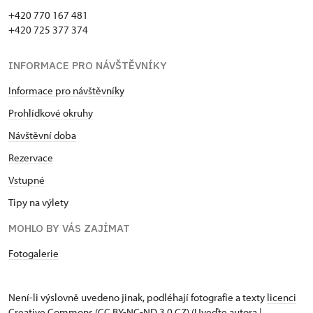
+420 770 167 481
+420 725 377 374
INFORMACE PRO NÁVŠTĚVNÍKY
Informace pro návštěvníky
Prohlídkové okruhy
Návštěvní doba
Rezervace
Vstupné
Tipy na výlety
MOHLO BY VÁS ZAJÍMAT
Fotogalerie
Není-li výslovně uvedeno jinak, podléhají fotografie a texty
licenci
Creative Commons
(CC BY-NC-ND 3.0 CZ) (Uveďte autora |