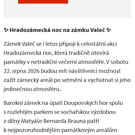
✨
Hradozámecká noc na zámku Valeč
✨
Zámek Valeč se i letos připojí k celostátní akci
Hradozámecká noc, která tradičně otevírá
památky v netradiční večerní atmosféře. V sobotu
22. srpna 2026 budou mít návštěvníci možnost
zažít zámecký areál po setmění a vychutnat si jeho
jedinečnou atmosféru.
Barokní zámek na úpatí Doupovských hor spolu
s rozlehlým parkem se sochařskou výzdobou
z dílny Matyáše Bernarda Brauna patří
k nejpozoruhodnějším památkovým areálům