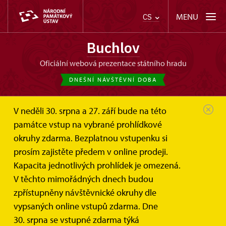
MENU
CS
Buchlov
oficiální webová prezentace státního hradu
DNEŠNÍ NÁVŠTĚVNÍ DOBA
V neděli 30. srpna a 27. září bude na této
památce vstup na vybrané prohlídkové
okruhy zdarma. Bezplatnou vstupenku si
prosím zajistěte předem v online prodeji.
Kapacita jednotlivých prohlídek je omezená.
V těchto mimořádných dnech budou
zpřístupněny návštěvnické okruhy dle
vypsaných online vstupů zdarma. Dne
30. srpna se vstupné zdarma týká