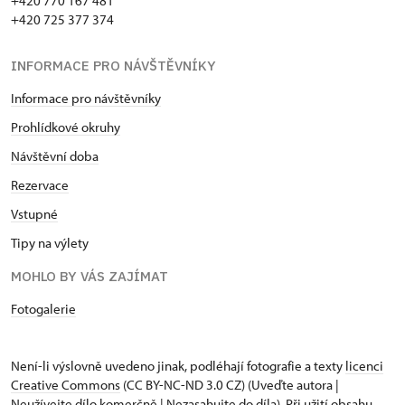
+420 770 167 481
+420 725 377 374
INFORMACE PRO NÁVŠTĚVNÍKY
Informace pro návštěvníky
Prohlídkové okruhy
Návštěvní doba
Rezervace
Vstupné
Tipy na výlety
MOHLO BY VÁS ZAJÍMAT
Fotogalerie
Není-li výslovně uvedeno jinak, podléhají fotografie a texty
licenci
Creative Commons
(CC BY-NC-ND 3.0 CZ) (Uveďte autora |
Neužívejte dílo komerčně | Nezasahujte do díla). Při užití obsahu