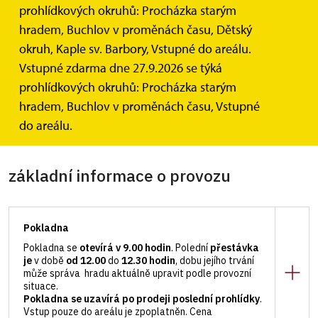
prohlídkových okruhů: Procházka starým
hradem, Buchlov v proměnách času, Dětský
okruh, Kaple sv. Barbory, Vstupné do areálu.
Vstupné zdarma dne 27.9.2026 se týká
prohlídkových okruhů: Procházka starým
hradem, Buchlov v proměnách času, Vstupné
Zeměpisné souřadnice: 49°6'26.93" N, 17°18'39.09" E –
vyhledání
do areálu.
v mapě
základní informace o provozu
Pokladna
Pokladna se
otevírá v 9.00 hodin
. Polední
přestávka
je
v době
od 12.00
do
12.30 hodin
, dobu jejího trvání
může správa hradu aktuálně upravit podle provozní
situace.
Pokladna se uzavírá po prodeji poslední prohlídky
.
Vstup pouze do areálu je zpoplatněn. Cena