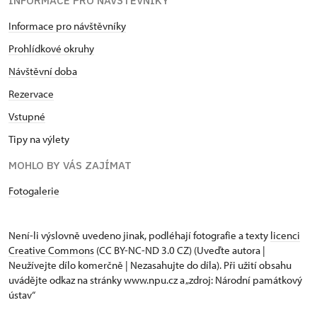
INFORMACE PRO NÁVŠTĚVNÍKY
Informace pro návštěvníky
Prohlídkové okruhy
Návštěvní doba
Rezervace
Vstupné
Tipy na výlety
MOHLO BY VÁS ZAJÍMAT
Fotogalerie
Není-li výslovně uvedeno jinak, podléhají fotografie a texty
licenci
Creative Commons
(CC BY-NC-ND 3.0 CZ) (Uveďte autora |
Neužívejte dílo komerčně | Nezasahujte do díla). Při užití obsahu
uvádějte odkaz na stránky www.npu.cz a „zdroj: Národní památkový
ústav“