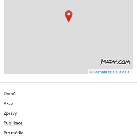
© Seznam.cz a.s. a další
Domů
Akce
Zprávy
Publikace
Pro média