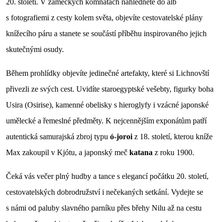
20. století. V zámeckých komnatách nahlédnete do alb
s fotografiemi z cesty kolem světa, objevíte cestovatelské plány
knížecího páru a stanete se součástí příběhu inspirovaného jejich
skutečnými osudy.
Během prohlídky objevíte jedinečné artefakty, které si Lichnovští
přivezli ze svých cest. Uvidíte staroegyptské vešebty, figurky boha
Usira (Osirise), kamenné obelisky s hieroglyfy i vzácné japonské
umělecké a řemeslné předměty. K nejcennějším exponátům patří
autentická samurajská zbroj typu
ó-joroi
z 18. století, kterou kníže
Max zakoupil v Kjótu, a japonský meč
katana
z roku 1900.
Čeká vás večer plný hudby a tance s elegancí počátku 20. století,
cestovatelských dobrodružství i nečekaných setkání. Vydejte se
s námi od paluby slavného parníku přes břehy Nilu až na cestu