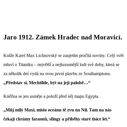
Jaro 1912. Zámek Hradec nad Moravicí.
Kníže Karel Max Lichnovský se zaujetím pročítá noviny. Celý svět
mluví o Titaniku – největší a nejluxusnější lodi své doby, která se
za několik dní vydá na svou první plavbu ze Southamptonu.
„Představ si, Mechtilde, být na její palubě…“
Kněžna se jen usměje a položí před něj mapu Egypta.
„Můj milý Maxi, místo oceánu tě zvu na Nil. Tam na nás
čekají chrámy faraonů, sfingy a příběhy staré tisíce let.“