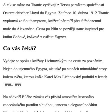
A tak se místo na Titanic vydávají z Terstu parníkem společnosti
Österreichischer Lloyd do Egypta. Zatímco 10. dubna 1912 Titanic
vyplouvá ze Southamptonu, knížecí pár míří přes Středozemní
moře do Alexandrie. Cesta po Nilu se později stane inspirací pro
knihu
Bohové, králové a zvířata Egypta
.
Co vás čeká?
Vydejte se spolu s knížaty Lichnovskými na cestu za poznáním.
Nejen do tajemného Egypta, ale také po stopách mimořádné cesty
kolem světa, kterou kníže Karel Max Lichnovský podnikl v letech
1898–1899.
Na nádvoří Bílého zámku vás přivítá atmosféra luxusního
zaoceánského parníku s hudbou, tancem a elegancí počátku