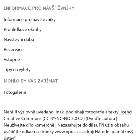
INFORMACE PRO NÁVŠTĚVNÍKY
Informace pro návštěvníky
Prohlídkové okruhy
Návštěvní doba
Rezervace
Vstupné
Tipy na výlety
MOHLO BY VÁS ZAJÍMAT
Fotogalerie
Není-li výslovně uvedeno jinak, podléhají fotografie a texty
licenci
Creative Commons
(CC BY-NC-ND 3.0 CZ) (Uveďte autora |
Neužívejte dílo komerčně | Nezasahujte do díla). Při užití obsahu
uvádějte odkaz na stránky www.npu.cz a „zdroj: Národní památkový
ústav“