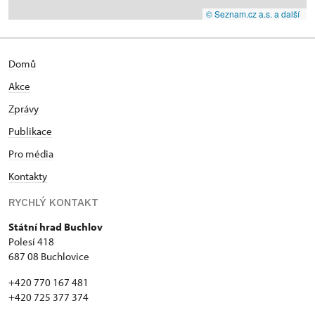
© Seznam.cz a.s. a další
Domů
Akce
Zprávy
Publikace
Pro média
Kontakty
RYCHLÝ KONTAKT
Státní hrad Buchlov
Polesí 418
687 08 Buchlovice
+420 770 167 481
+420 725 377 374