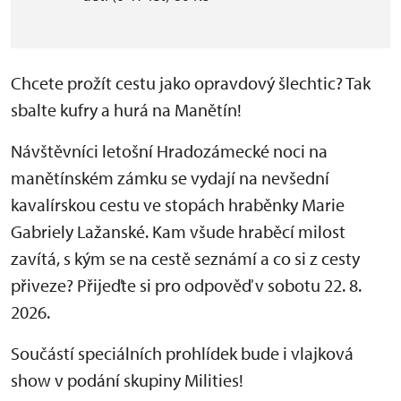
Chcete prožít cestu jako opravdový šlechtic? Tak
sbalte kufry a hurá na Manětín!
Návštěvníci letošní Hradozámecké noci na
manětínském zámku se vydají na nevšední
kavalírskou cestu ve stopách hraběnky Marie
Gabriely Lažanské. Kam všude hraběcí milost
zavítá, s kým se na cestě seznámí a co si z cesty
přiveze? Přijeďte si pro odpověď v sobotu 22. 8.
2026.
Součástí speciálních prohlídek bude i vlajková
show v podání skupiny Milities!