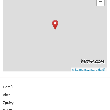
−
© Seznam.cz a.s. a další
Domů
Akce
Zprávy