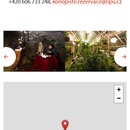
+420 606 733 248,
konopiste.rezervace@npu.cz
+
−