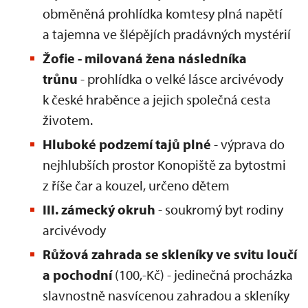
obměněná prohlídka komtesy plná napětí
a tajemna ve šlépějích pradávných mystérií
Žofie - milovaná žena následníka
trůnu
- prohlídka o velké lásce arcivévody
k české hraběnce a jejich společná cesta
životem.
Hluboké podzemí tajů plné
- výprava do
nejhlubších prostor Konopiště za bytostmi
z říše čar a kouzel, určeno dětem
III. zámecký okruh
- soukromý byt rodiny
arcivévody
Růžová zahrada se skleníky ve svitu loučí
a pochodní
(100,-Kč) - jedinečná procházka
slavnostně nasvícenou zahradou a skleníky