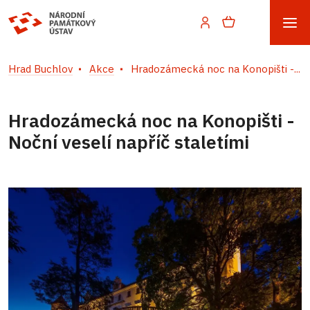
Hrad Buchlov
Akce
Hradozámecká noc na Konopišti -...
Hradozámecká noc na Konopišti -
Noční veselí napříč staletími