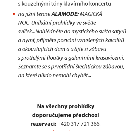
s kouzelnými tóny klavírního koncertu
na jižní terase
ALAMODE:
MAGICKÁ
NOC Unikátní prohlídky ve světle
svíček...Nahlédněte do mystického světa satyrů
a nymf, přijměte pozvání vznešených kavalírů
a okouzlujících dam a užijte si zábavu
s protřelými floutky a galantními krasavicemi.
Seznamte se s prvotřídní šlechtickou zábavou,
na které nikdo nemohl chybět...
Na všechny prohlídky
doporučujeme předchozí
rezervaci:
+420 317 721 366,