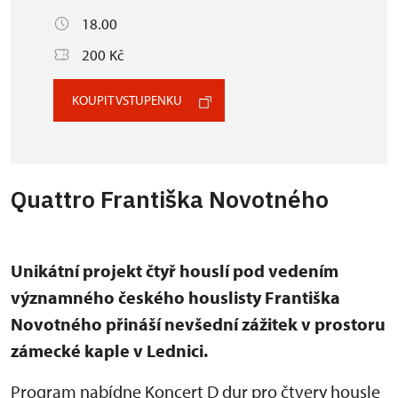
18.00
200 Kč
KOUPIT VSTUPENKU
Quattro Františka Novotného
Unikátní projekt čtyř houslí pod vedením
významného českého houslisty Františka
Novotného přináší nevšední zážitek v prostoru
zámecké kaple v Lednici.
Program nabídne Koncert D dur pro čtvery housle