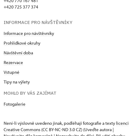
+420 770 167 481
+420 725 377 374
INFORMACE PRO NÁVŠTĚVNÍKY
Informace pro návštěvníky
Prohlídkové okruhy
Návštěvní doba
Rezervace
Vstupné
Tipy na výlety
MOHLO BY VÁS ZAJÍMAT
Fotogalerie
Není-li výslovně uvedeno jinak, podléhají fotografie a texty
licenci
Creative Commons
(CC BY-NC-ND 3.0 CZ) (Uveďte autora |
Neužívejte dílo komerčně | Nezasahujte do díla). Při užití obsahu