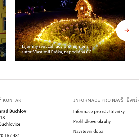
Tajemný svět zahrady pro nejmenší,
autor: Vlastimil Raška, nepodléhá CC
Ý KONTAKT
INFORMACE PRO NÁVŠTĚVNÍ
 hrad Buchlov
Informace pro návštěvníky
418
Prohlídkové okruhy
Buchlovice
Návštěvní doba
70 167 481