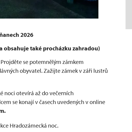
iňanech 2026
ka obsahuje také procházku zahradou)
uje. Projděte se potemnělým zámkem
dávných obyvatel. Zažijte zámek v záři lustrů
noci otevírá až do večerních
cem se konají v časech uvedených v online
m.
 akce Hradozámecká noc.