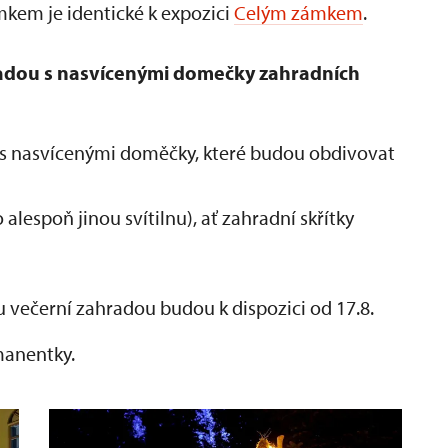
kem je identické k expozici
Celým zámkem
.
adou s nasvícenými domečky zahradních
s nasvícenými doměčky, které budou obdivovat
alespoň jinou svítilnu), ať zahradní skřítky
 večerní zahradou budou k dispozici od 17.8.
manentky.