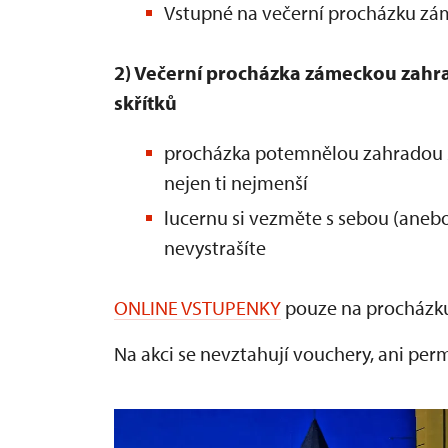
Vstupné na večerní procházku zám
2) Večerní procházka zámeckou zahr
skřítků
procházka potemnělou zahradou 
nejen ti nejmenší
lucernu si vezměte s sebou (anebo 
nevystrašíte
ONLINE VSTUPENKY
pouze na procházku
Na akci se nevztahují vouchery, ani per