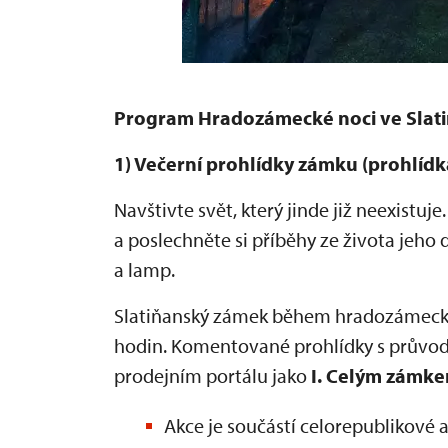
Program Hradozámecké noci ve Slat
1) Večerní prohlídky zámku (prohlíd
Navštivte svět, který jinde již neexist
a poslechněte si příběhy ze života jeho 
a lamp.
Slatiňanský zámek během hradozámecké 
hodin. Komentované prohlídky s průvod
prodejním portálu jako
I. Celým zámke
Akce je součástí celorepublikové