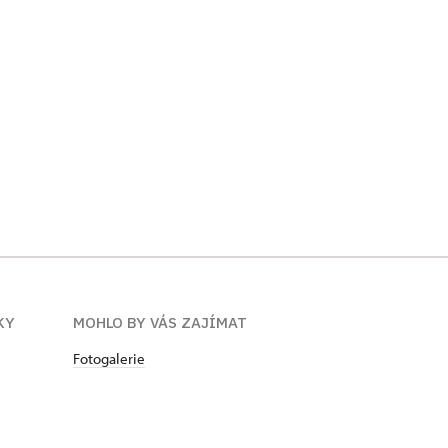
Tajemný s
autor: Vl
KY
MOHLO BY VÁS ZAJÍMAT
Fotogalerie