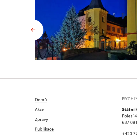
RYCHL
Domů
Akce
Státní
Polesí 
Zprávy
687 08 
Publikace
+420 7