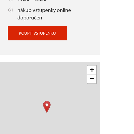
nákup vstupenky online
doporučen
KOUPIT VSTUPENKU
+
−