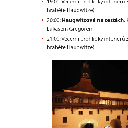
19:00: Večerní prohlídky interiér
hraběte Haugwitze)
20:00:
Haugwitzové na cestách.
Lukášem Gregorem
21:00: Večerní prohlídky interiér
hraběte Haugwitze)