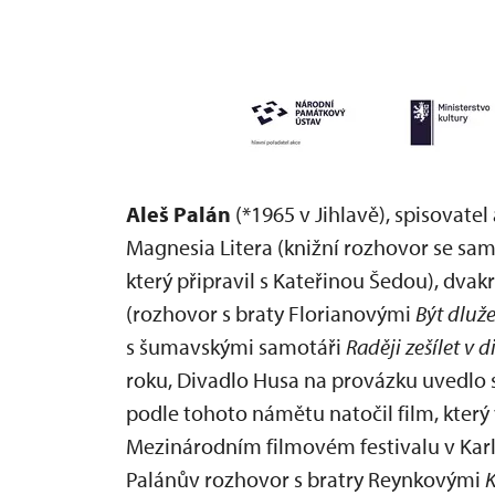
Aleš Palán
(*1965 v Jihlavě), spisovatel
Magnesia Litera (knižní rozhovor se sa
který připravil s Kateřinou Šedou), dva
(rozhovor s braty Florianovými
Být dluže
s šumavskými samotáři
Raději zešílet v 
roku, Divadlo Husa na provázku uvedlo 
podle tohoto námětu natočil film, který 
Mezinárodním filmovém festivalu v Kar
Palánův rozhovor s bratry Reynkovými