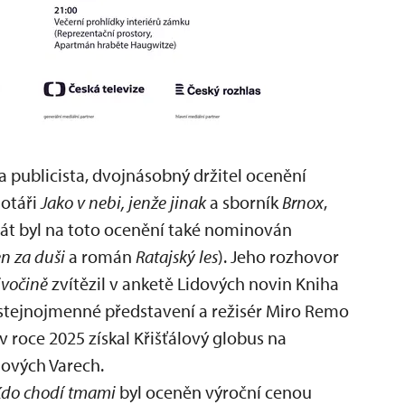
 a publicista, dvojnásobný držitel ocenění
motáři
Jako v nebi, jenže jinak
a sborník
Brnox
,
krát byl na toto ocenění také nominován
n za duši
a román
Ratajský les
). Jeho rozhovor
divočině
zvítězil v anketě Lidových novin Kniha
stejnojmenné představení a režisér Miro Remo
v roce 2025 získal Křišťálový globus na
lových Varech.
Kdo chodí tmami
byl oceněn výroční cenou