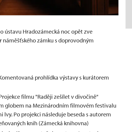
ho ústavu Hradozámecká noc opět zve
stor náměšťského zámku s doprovodným
Komentovaná prohlídka výstavy s kurátorem
Projekce filmu "Raději zešílet v divočině"
ým globem na Mezinárodním filmovém festivalu
i lvy. Po projekci následuje beseda s autorem
eňovaných knih (Zámecká knihovna)