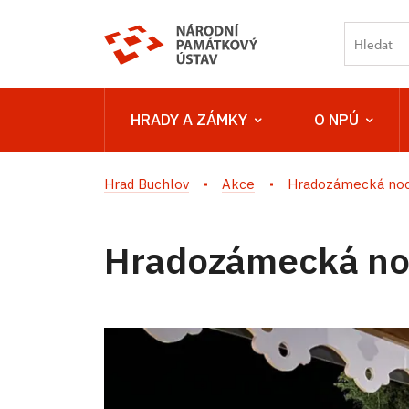
HRADY A ZÁMKY
O NPÚ
Hrad Buchlov
Akce
Hradozámecká noc
Hradozámecká no