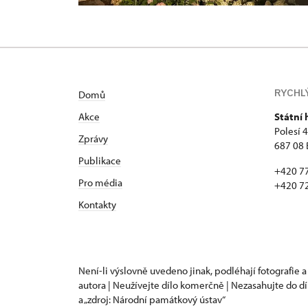
RYCHL
Domů
Akce
Státní
Polesí 
Zprávy
687 08 
Publikace
+420 7
Pro média
+420 7
Kontakty
Není-li výslovně uvedeno jinak, podléhají fotografie a
autora | Neužívejte dílo komerčně | Nezasahujte do dí
a „zdroj: Národní památkový ústav“