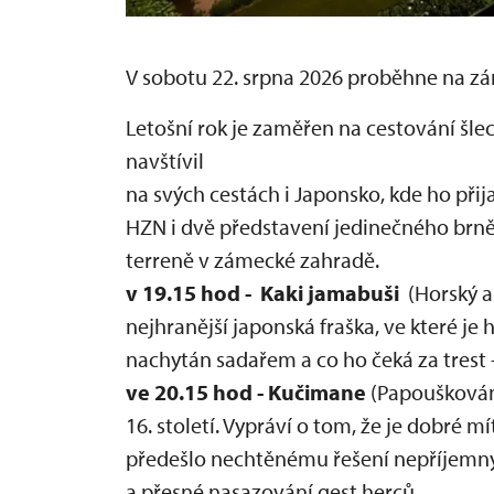
V sobotu 22. srpna 2026 proběhne na zá
Letošní rok je zaměřen na cestování šle
navštívil
na svých cestách i Japonsko, kde ho přij
HZN i dvě představení jedinečného brněn
terreně v zámecké zahradě.
v 19.15 hod - Kaki jamabuši
(Horský a
nejhranější japonská fraška, ve které je 
nachytán sadařem a co ho čeká za trest -
ve 20.15 hod - Kučimane
(Papouškování)
16. století. Vypráví o tom, že je dobré m
předešlo nechtěnému řešení nepříjemných
a přesné nasazování gest herců.