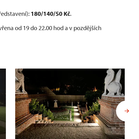
ředstavení):
180/140/50 Kč
.
ena od 19 do 22.00 hod a v pozdějších