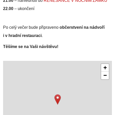
21.00
–
nahlédnutí do
RENESANCE V NOČNÍM ZÁMKU
22.00
–
ukončení
Po celý večer bude připraveno
občerstvení na nádvoří
i v hradní restauraci
.
Těšíme se na Vaši návštěvu!
+
−