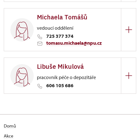
Hrad Buchlov
Michaela Tomášů
Polesí 418/, Buchlovice
vedoucí oddělení
725 377 374
tomasu.michaela@npu.cz
Hrad Buchlov
Libuše Mikulová
Polesí 418/, Buchlovice
pracovník péče o depozitáře
606 105 686
Hrad Buchlov
Polesí 418/, Buchlovice
Domů
Akce