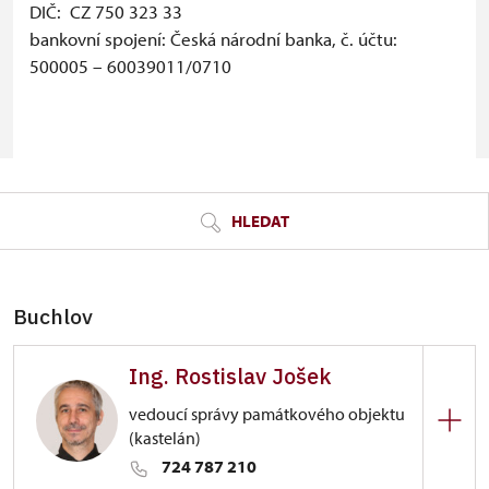
DIČ: CZ 750 323 33
bankovní spojení: Česká národní banka, č. účtu:
500005 – 60039011/0710
© Seznam.cz a.s. a další
HLEDAT
Buchlov
Ing. Rostislav Jošek
vedoucí správy památkového objektu
(kastelán)
724 787 210