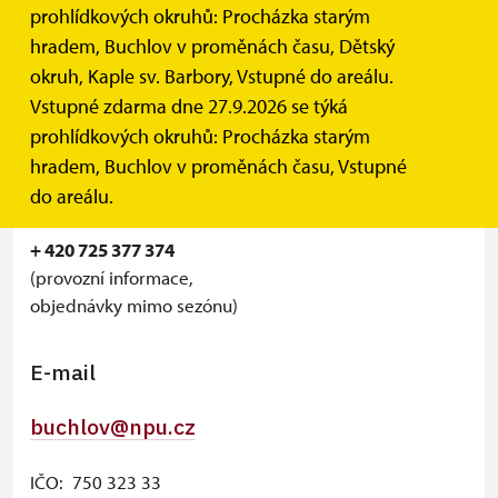
Státní hrad Buchlov
prohlídkových okruhů: Procházka starým
Polesí 418
hradem, Buchlov v proměnách času, Dětský
687 08 Buchlovice
okruh, Kaple sv. Barbory, Vstupné do areálu.
Vstupné zdarma dne 27.9.2026 se týká
Telefon
prohlídkových okruhů: Procházka starým
hradem, Buchlov v proměnách času, Vstupné
+420 770 167 481
do areálu.
(pokladna, objednávky)
+ 420 725 377 374
(provozní informace,
objednávky mimo sezónu)
E-mail
buchlov@npu.cz
IČO: 750 323 33