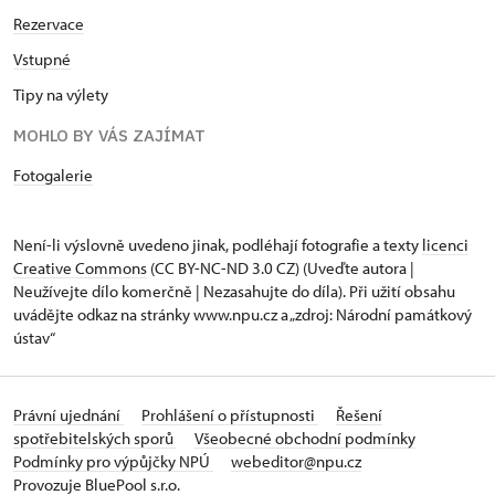
Rezervace
Vstupné
Tipy na výlety
MOHLO BY VÁS ZAJÍMAT
Fotogalerie
Není-li výslovně uvedeno jinak, podléhají fotografie a texty
licenci
Creative Commons
(CC BY-NC-ND 3.0 CZ) (Uveďte autora |
Neužívejte dílo komerčně | Nezasahujte do díla). Při užití obsahu
uvádějte odkaz na stránky www.npu.cz a „zdroj: Národní památkový
ústav“
Právní ujednání
Prohlášení o přístupnosti
Řešení
spotřebitelských sporů
Všeobecné obchodní podmínky
Podmínky pro výpůjčky NPÚ
webeditor@npu.cz
Provozuje BluePool s.r.o.