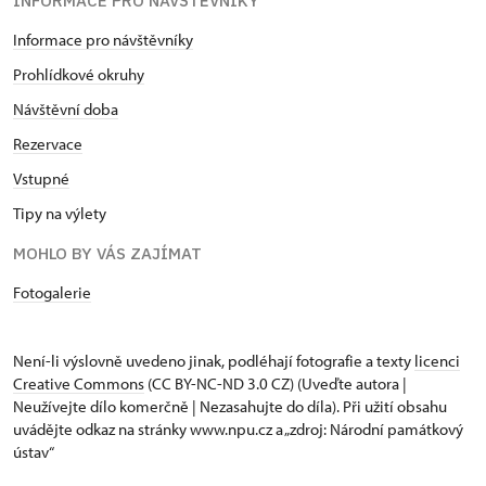
INFORMACE PRO NÁVŠTĚVNÍKY
Informace pro návštěvníky
Prohlídkové okruhy
Návštěvní doba
Rezervace
Vstupné
Tipy na výlety
MOHLO BY VÁS ZAJÍMAT
Fotogalerie
Není-li výslovně uvedeno jinak, podléhají fotografie a texty
licenci
Creative Commons
(CC BY-NC-ND 3.0 CZ) (Uveďte autora |
Neužívejte dílo komerčně | Nezasahujte do díla). Při užití obsahu
uvádějte odkaz na stránky www.npu.cz a „zdroj: Národní památkový
ústav“