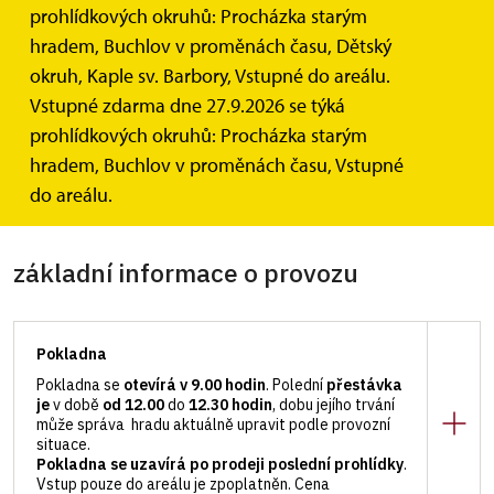
prohlídkových okruhů: Procházka starým
hradem, Buchlov v proměnách času, Dětský
okruh, Kaple sv. Barbory, Vstupné do areálu.
Vstupné zdarma dne 27.9.2026 se týká
prohlídkových okruhů: Procházka starým
hradem, Buchlov v proměnách času, Vstupné
Zeměpisné souřadnice: 49°6'26.93" N, 17°18'39.09" E –
vyhledání
do areálu.
v mapě
základní informace o provozu
Pokladna
Pokladna se
otevírá v 9.00 hodin
. Polední
přestávka
je
v době
od 12.00
do
12.30 hodin
, dobu jejího trvání
může správa hradu aktuálně upravit podle provozní
situace.
Pokladna se uzavírá po prodeji poslední prohlídky
.
Vstup pouze do areálu je zpoplatněn. Cena