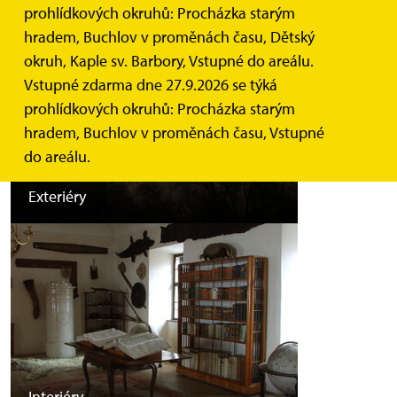
prohlídkových okruhů: Procházka starým
hradem, Buchlov v proměnách času, Dětský
okruh, Kaple sv. Barbory, Vstupné do areálu.
Vstupné zdarma dne 27.9.2026 se týká
prohlídkových okruhů: Procházka starým
hradem, Buchlov v proměnách času, Vstupné
do areálu.
Exteriéry
Interiéry