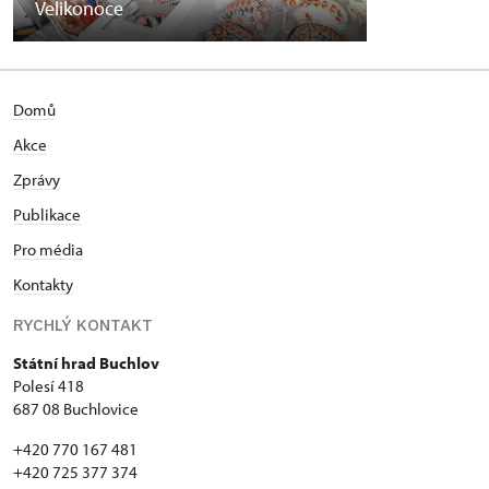
Velikonoce
Domů
Akce
Zprávy
Publikace
Pro média
Kontakty
RYCHLÝ KONTAKT
Státní hrad Buchlov
Polesí 418
687 08 Buchlovice
+420 770 167 481
+420 725 377 374