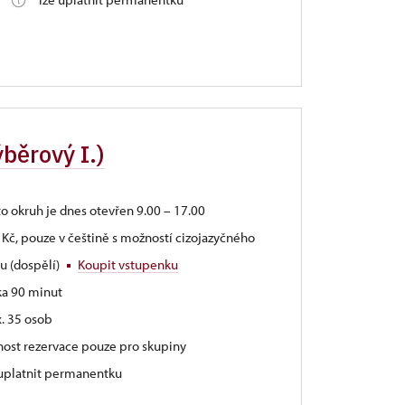
běrový I.)
to okruh je dnes otevřen 9.00 – 17.00
 Kč, pouze v češtině s možností cizojazyčného
u (dospělí)
Koupit vstupenku
ka 90 minut
. 35 osob
nost rezervace pouze pro skupiny
 uplatnit permanentku