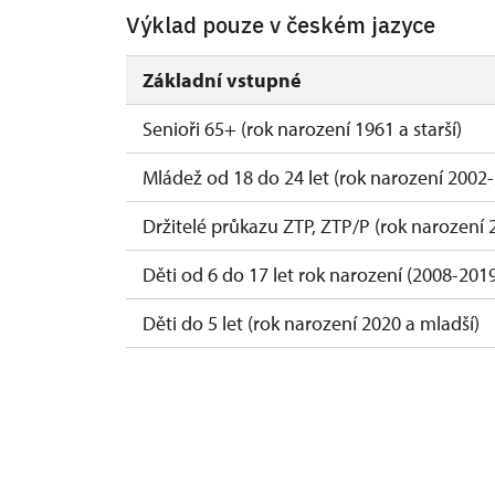
Výklad pouze v českém jazyce
Základní vstupné
Senioři 65+ (rok narození 1961 a starší)
Mládež od 18 do 24 let (rok narození 2002
Držitelé průkazu ZTP, ZTP/P (rok narození 2
Děti od 6 do 17 let rok narození (2008-201
Děti do 5 let (rok narození 2020 a mladší)
Průvodce držitele průkazu ZTP/P (1 osoba
vstupence)
Pedagogický dozor (1 osoba na každých 10 
vstupence)