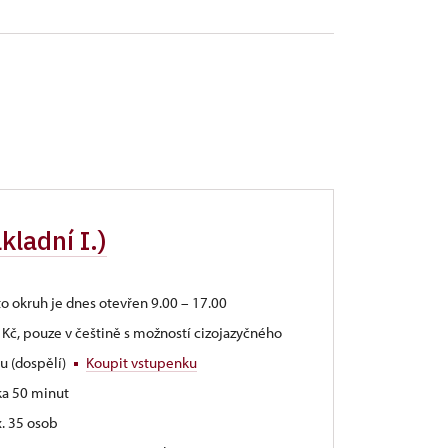
ladní I.)
to okruh je dnes otevřen 9.00 – 17.00
 Kč, pouze v češtině s možností cizojazyčného
u (dospělí)
Koupit vstupenku
ka 50 minut
. 35 osob