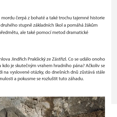
mordu čerpá z bohaté a také trochu tajemné historie
u druhého stupně základních škol a pomáhá žákům
to předmětu, ale také pomocí metod dramatické
lova Jindřich Prakšický ze Zástřizl. Co se událo onoho
 a kdo je skutečným vrahem hradního pána? Ačkoliv se
di na vyslovené otázky, do dnešních dnů zůstává stále
nulosti a pokusme se rozluštit tuto záhadu.