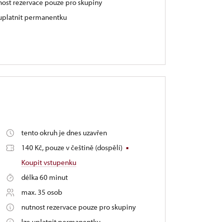
nost rezervace pouze pro skupiny
 uplatnit permanentku
tento okruh je dnes uzavřen
140 Kč, pouze v češtině (dospělí)
Koupit vstupenku
délka 60 minut
max. 35 osob
nutnost rezervace pouze pro skupiny
lze uplatnit permanentku