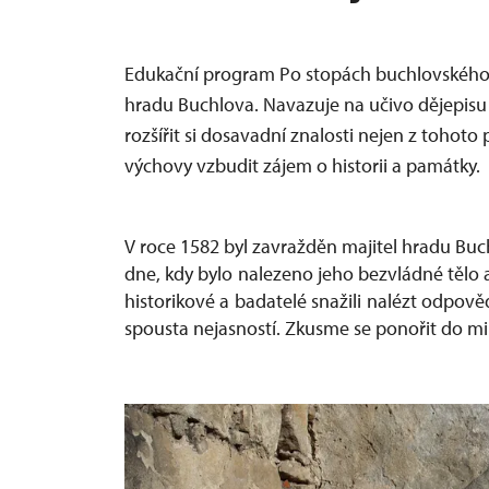
Edukační program Po stopách buchlovského 
hradu Buchlova. Navazuje na učivo dějepis
rozšířit si dosavadní znalosti nejen z toho
výchovy vzbudit zájem o historii a památky.
V roce 1582 byl zavražděn majitel hradu Buch
dne, kdy bylo nalezeno jeho bezvládné tělo
historikové a badatelé snažili nalézt odpově
spousta nejasností. Zkusme se ponořit do mi