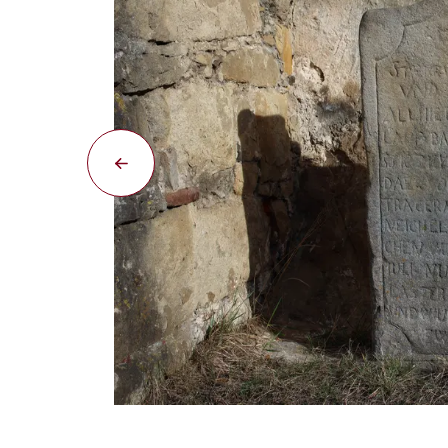
Smírčí kámen k záhadné vraždě.