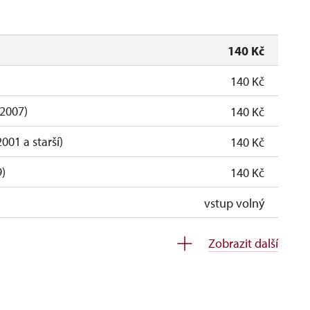
140 Kč
140 Kč
-2007)
140 Kč
001 a starší)
140 Kč
9)
140 Kč
vstup volný
 pro 1 návštěvníka ZTP/P na společné
vstup volný
Zobrazit další
dětí školní skupiny na společné
vstup volný