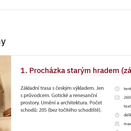
ro skupinu, min. 15 osob na společné
vstup volný
pouze držitel)
neposkytuje se
hy
neposkytuje se
uze držitel a 1 osoba)
vstup volný
 držitel)
vstup volný
1. Procházka starým hradem (zák
až 3 osoby)
vstup volný
Základní trasa s českým výkladem. Jen
ten
vstup volný
s průvodcem. Gotické a renesanční
260
prostory. Umění a architektura. Počet
žitel)
vstup volný
text
schodů: 205 (bez točitého schodiště).
dél
vstup volný
max