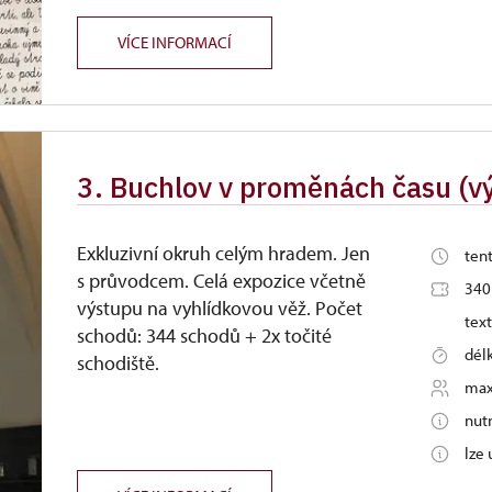
VÍCE INFORMACÍ
3. Buchlov v proměnách času (vý
Exkluzivní okruh celým hradem. Jen
ten
s průvodcem. Celá expozice včetně
340
výstupu na vyhlídkovou věž. Počet
text
schodů: 344 schodů + 2x točité
dél
schodiště.
max
nut
lze