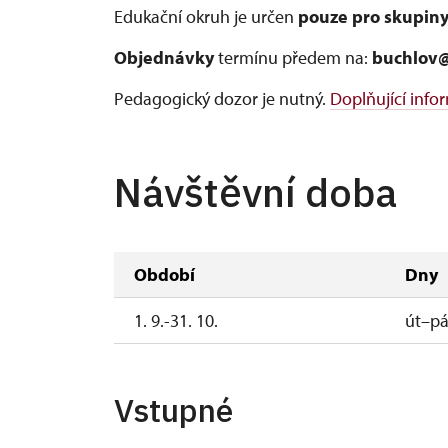
Edukační okruh je určen
pouze pro skupiny
Objednávky
termínu předem na:
buchlov
Pedagogický dozor je nutný.
Doplňující info
Návštěvní doba
Období
Dny
1. 9.-31. 10.
út–p
Vstupné