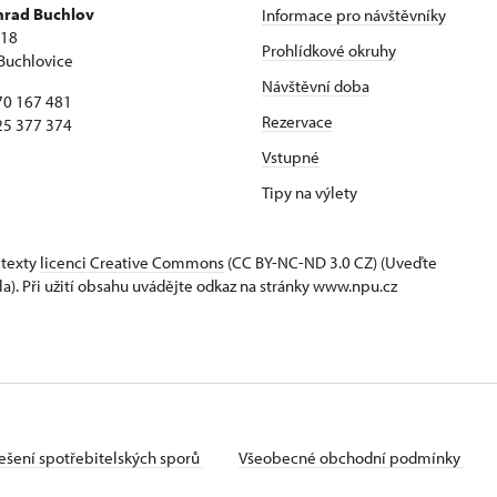
 hrad Buchlov
Informace pro návštěvníky
418
Prohlídkové okruhy
Buchlovice
Návštěvní doba
70 167 481
Rezervace
25 377 374
Vstupné
Tipy na výlety
 texty
licenci Creative Commons
(CC BY-NC-ND 3.0 CZ) (Uveďte
la). Při užití obsahu uvádějte odkaz na stránky www.npu.cz
ešení spotřebitelských sporů
Všeobecné obchodní podmínky