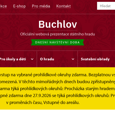
kce
E-shop
Pro média
Kontakt
Buchlov
oficiální webová prezentace státního hradu
DNEŠNÍ NÁVŠTĚVNÍ DOBA
Pro školy a děti
O hradu
Svatební obřady
e vstup na vybrané prohlídkové okruhy zdarma. Bezplatnou v
poukazy
 je omezená. V těchto mimořádných dnech budou zpřístupněn
darma týká prohlídkových okruhů: Procházka starým hradem
stupné zdarma dne 27.9.2026 se týká prohlídkových okruhů: 
v proměnách času, Vstupné do areálu.
Online vstupenky