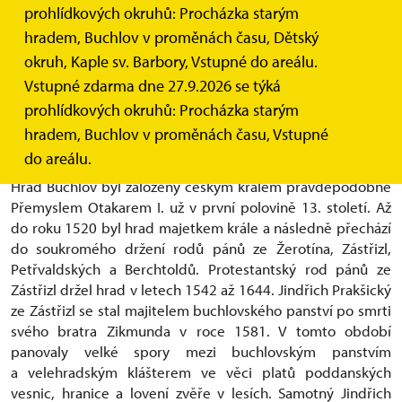
prohlídkových okruhů: Procházka starým
Počet žáků ve skupině:
24 (maximálně 30)
hradem, Buchlov v proměnách času, Dětský
Místo realizace:
okruh, Kaple sv. Barbory, Vstupné do areálu.
lovecký salonek/taneční sál a interiéry
státního hradu Buchlova
Vstupné zdarma dne 27.9.2026 se týká
prohlídkových okruhů: Procházka starým
Celková doba realizace:
1,5 -
2 hodiny čistého času
hradem, Buchlov v proměnách času, Vstupné
Kontext:
do areálu.
Hrad Buchlov byl založený českým králem pravděpodobně
Přemyslem Otakarem I. už v první polovině 13. století. Až
do roku 1520 byl hrad majetkem krále a následně přechází
do soukromého držení rodů pánů ze Žerotína, Zástřizl,
Petřvaldských a Berchtoldů. Protestantský rod pánů ze
Zástřizl držel hrad v letech 1542 až 1644. Jindřich Prakšický
ze Zástřizl se stal majitelem buchlovského panství po smrti
svého bratra Zikmunda v roce 1581. V tomto období
panovaly velké spory mezi buchlovským panstvím
a velehradským klášterem ve věci platů poddanských
vesnic, hranice a lovení zvěře v lesích. Samotný Jindřich