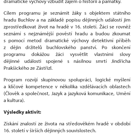
dramatické výchovy vzbudit zájem o historii a památky.
Cílem programu je seznámit žáky s objektem státního
hradu Buchlov a na základě popisu dějinných událostí jim
zprostředkovat život na hradě v 16. století. Žáci se rovněž
seznámí s nejznámější pověstí hradu a budou zkoumat
s pomocí metod dramatické výchovy detektivní příběh
z dějin držitelů buchlovského panství. Po skončení
programu dokážou žáci vysvětlit vlastními slovy
dějinné události spojené s násilnou smrtí Jindřicha
Prakšického ze Zástřizl.
Program rozvíjí skupinovou spolupráci, logické myšlení
a klíčové kompetence v několika vzdělávacích oblastech
(Člověk a společnost, Jazyk a jazyková komunikace, Umění
a kultura).
Výsledky aktivit:
Získání znalostí ze života na středověkém hradě v období
16. století v širších dějinných souvislostech.