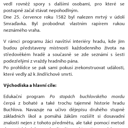
vedl rovněž spory s dalšími osobami, pro které se
postupně začal stávat nepohodlným.
Dne 25. července roku 1582 byl nalezen mrtvý v údolí
Smraďavka. Byl probodnut vlastním rapírem rukou
neznámého vraha.
V rámci programu žáci navštíví interiéry hradu, kde jim
budou představeny místnosti každodenního života na
středověkém hradě a současně se zde seznámí s šesti
podezřelými z vraždy hradního pána.
Po prohlídce se pak sami pokusí zrekonstruovat události,
které vedly až k Jindřichově smrti.
Východiska a hlavní cíle:
Edukační program
Po stopách buchlovského mordu
čerpá z bohaté a také trochu tajemné historie hradu
Buchlova. Navazuje na učivo dějepisu druhého stupně
základních škol a pomáhá žákům rozšířit si dosavadní
znalosti nejen z tohoto předmětu, ale také pomocí metod