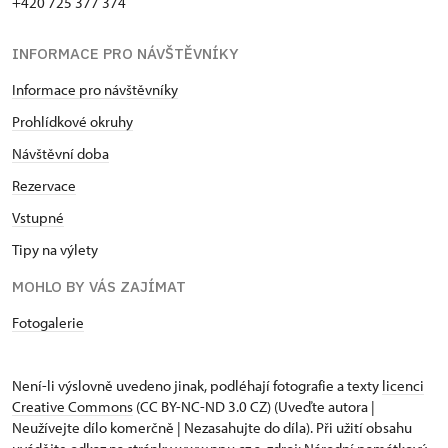
+420 725 377 374
INFORMACE PRO NÁVŠTĚVNÍKY
Informace pro návštěvníky
Prohlídkové okruhy
Návštěvní doba
Rezervace
Vstupné
Tipy na výlety
MOHLO BY VÁS ZAJÍMAT
Fotogalerie
Není-li výslovně uvedeno jinak, podléhají fotografie a texty
licenci
Creative Commons
(CC BY-NC-ND 3.0 CZ) (Uveďte autora |
Neužívejte dílo komerčně | Nezasahujte do díla). Při užití obsahu