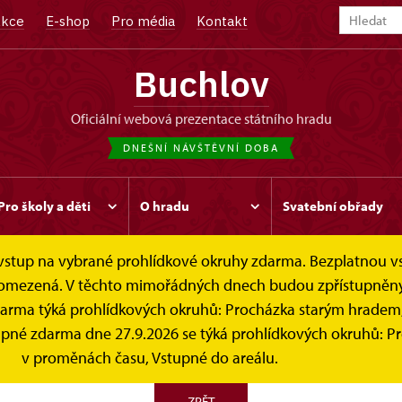
kce
E-shop
Pro média
Kontakt
Buchlov
oficiální webová prezentace státního hradu
DNEŠNÍ NÁVŠTĚVNÍ DOBA
Pro školy a děti
O hradu
Svatební obřady
e vstup na vybrané prohlídkové okruhy zdarma. Bezplatnou v
 je omezená. V těchto mimořádných dnech budou zpřístupněn
darma týká prohlídkových okruhů: Procházka starým hradem
Dětský den
stupné zdarma dne 27.9.2026 se týká prohlídkových okruhů: 
v proměnách času, Vstupné do areálu.
ZPĚT