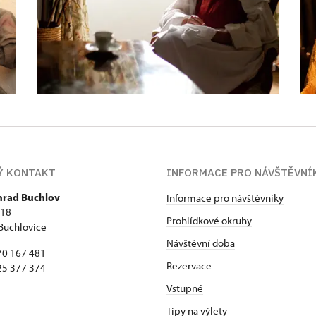
Ý KONTAKT
INFORMACE PRO NÁVŠTĚVNÍ
 hrad Buchlov
Informace pro návštěvníky
418
Prohlídkové okruhy
Buchlovice
Návštěvní doba
70 167 481
Rezervace
25 377 374
Vstupné
Tipy na výlety