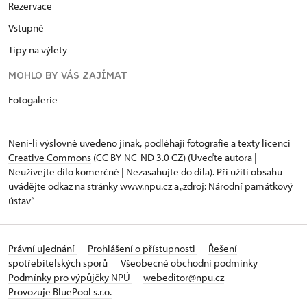
Rezervace
Vstupné
Tipy na výlety
MOHLO BY VÁS ZAJÍMAT
Fotogalerie
Není-li výslovně uvedeno jinak, podléhají fotografie a texty
licenci
Creative Commons
(CC BY-NC-ND 3.0 CZ) (Uveďte autora |
Neužívejte dílo komerčně | Nezasahujte do díla). Při užití obsahu
uvádějte odkaz na stránky www.npu.cz a „zdroj: Národní památkový
ústav“
Právní ujednání
Prohlášení o přístupnosti
Řešení
spotřebitelských sporů
Všeobecné obchodní podmínky
Podmínky pro výpůjčky NPÚ
webeditor@npu.cz
Provozuje BluePool s.r.o.