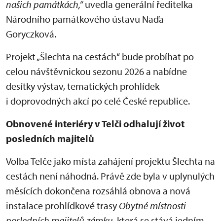
našich památkách,“
uvedla generální ředitelka
Národního památkového ústavu Naďa
Goryczková.
Projekt „Šlechta na cestách“ bude probíhat po
celou návštěvnickou sezonu 2026 a nabídne
desítky výstav, tematických prohlídek
i doprovodných akcí po celé České republice.
Obnovené interiéry v Telči odhalují život
posledních majitelů
Volba Telče jako místa zahájení projektu Šlechta na
cestách není náhodná. Právě zde byla v uplynulých
měsících dokončena rozsáhlá obnova a nová
instalace prohlídkové trasy
Obytné místnosti
posledních majitelů zámku
, která se stává jedním