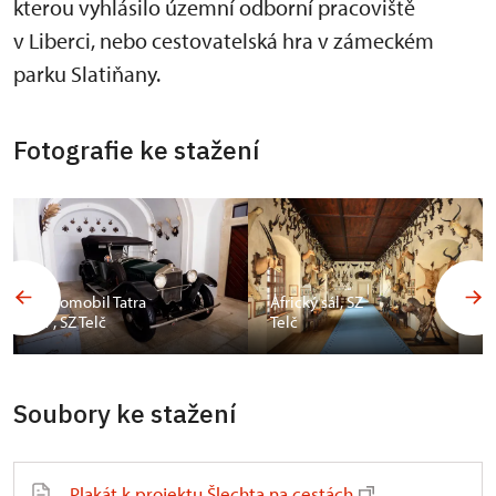
kterou vyhlásilo územní odborní pracoviště
v Liberci, nebo cestovatelská hra v zámeckém
parku Slatiňany.
Fotografie ke stažení
Automobil Tatra
Africký sál, SZ
17, SZ Telč
Telč
Soubory ke stažení
Plakát k projektu Šlechta na cestách