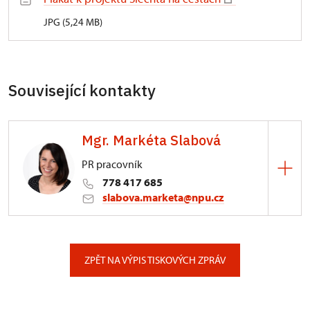
JPG (5,24 MB)
Související kontakty
Mgr. Markéta Slabová
PR pracovník
778 417 685
slabova.marketa@npu.cz
ÚPS v Českých Budějovicích
Pražská 773/93, České Budějovice
ZPĚT NA VÝPIS TISKOVÝCH ZPRÁV