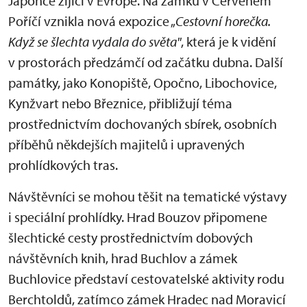
Japonce žijící v Evropě. Na zámku v Červeném
Poříčí vznikla nová expozice „
Cestovní horečka.
Když se šlechta vydala do světa"
, která je k vidění
v prostorách předzámčí od začátku dubna. Další
památky, jako Konopiště, Opočno, Libochovice,
Kynžvart nebo Březnice, přibližují téma
prostřednictvím dochovaných sbírek, osobních
příběhů někdejších majitelů i upravených
prohlídkových tras.
Návštěvníci se mohou těšit na tematické výstavy
i speciální prohlídky. Hrad Bouzov připomene
šlechtické cesty prostřednictvím dobových
návštěvních knih, hrad Buchlov a zámek
Buchlovice představí cestovatelské aktivity rodu
Berchtoldů, zatímco zámek Hradec nad Moravicí