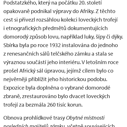
Podstatzkého, který na počátku 20. století
opakovaně podnikal výpravy do Afriky. Z těchto
cest si přivezl rozsáhlou kolekci loveckých trofejí
i etnografických předmětů dokumentujících
domorodý způsob lovu, například luky, šípy či dýky.
Sbírka byla po roce 1932 instalována do jednoho
z renesančních sálů telčského zámku a stala se
výraznou součástí jeho interiéru. V letošním roce
prošel Africký sál úpravou, jejímž cílem bylo co
nejvěrněji přiblížit jeho historickou podobu.
Expozice byla doplněna o vybrané domorodé
zbraně, zrestaurováno bylo dvacet loveckých
trofejí za bezmála 260 tisíc korun.
Obnova prohlídkové trasy
Obytné místnosti
posledních majitelů zámku
, včetně souvisejících