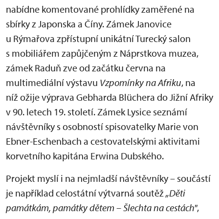
nabídne komentované prohlídky zaměřené na
sbírky z Japonska a Číny. Zámek Janovice
u Rýmařova zpřístupní unikátní Turecký salon
s mobiliářem zapůjčeným z Náprstkova muzea,
zámek Raduň zve od začátku června na
multimediální výstavu
Vzpomínky na Afrik
u
, na
níž ožije výprava Gebharda Blüchera do Jižní Afriky
v 90. letech 19. století. Zámek Lysice seznámí
návštěvníky s osobností spisovatelky Marie von
Ebner-Eschenbach a cestovatelskými aktivitami
korvetního kapitána Erwina Dubského.
Projekt myslí i na nejmladší návštěvníky – součástí
je například celostátní výtvarná soutěž
„Děti
památkám, památky dětem – Šlechta na cestách"
,