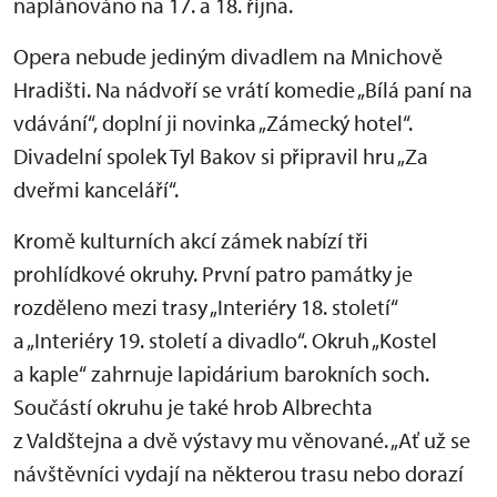
naplánováno na 17. a 18. října.
Opera nebude jediným divadlem na Mnichově
Hradišti. Na nádvoří se vrátí komedie „Bílá paní na
vdávání“, doplní ji novinka „Zámecký hotel“.
Divadelní spolek Tyl Bakov si připravil hru „Za
dveřmi kanceláří“.
Kromě kulturních akcí zámek nabízí tři
prohlídkové okruhy. První patro památky je
rozděleno mezi trasy „Interiéry 18. století“
a „Interiéry 19. století a divadlo“. Okruh „Kostel
a kaple“ zahrnuje lapidárium barokních soch.
Součástí okruhu je také hrob Albrechta
z Valdštejna a dvě výstavy mu věnované. „Ať už se
návštěvníci vydají na některou trasu nebo dorazí