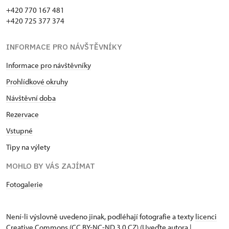
+420 770 167 481
+420 725 377 374
INFORMACE PRO NÁVŠTĚVNÍKY
Informace pro návštěvníky
Prohlídkové okruhy
Návštěvní doba
Rezervace
Vstupné
Tipy na výlety
MOHLO BY VÁS ZAJÍMAT
Fotogalerie
Není-li výslovně uvedeno jinak, podléhají fotografie a texty
licenci
Creative Commons
(CC BY-NC-ND 3.0 CZ) (Uveďte autora |