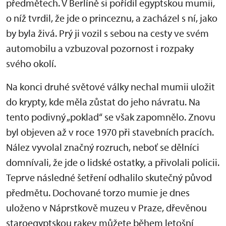
předmětech. V Berlíně si pořídil egyptskou mumii,
o níž tvrdil, že jde o princeznu, a zacházel s ní, jako
by byla živá. Prý ji vozil s sebou na cesty ve svém
automobilu a vzbuzoval pozornost i rozpaky
svého okolí.
Na konci druhé světové války nechal mumii uložit
do krypty, kde měla zůstat do jeho návratu. Na
tento podivný „poklad“ se však zapomnělo. Znovu
byl objeven až v roce 1970 při stavebních pracích.
Nález vyvolal značný rozruch, neboť se dělníci
domnívali, že jde o lidské ostatky, a přivolali policii.
Teprve následné šetření odhalilo skutečný původ
předmětu. Dochované torzo mumie je dnes
uloženo v Náprstkově muzeu v Praze, dřevěnou
staroegyptskou rakev můžete během letošní