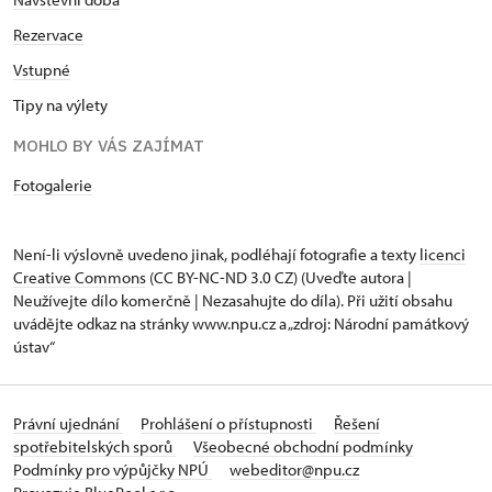
Rezervace
Vstupné
Tipy na výlety
MOHLO BY VÁS ZAJÍMAT
Fotogalerie
Není-li výslovně uvedeno jinak, podléhají fotografie a texty
licenci
Creative Commons
(CC BY-NC-ND 3.0 CZ) (Uveďte autora |
Neužívejte dílo komerčně | Nezasahujte do díla). Při užití obsahu
uvádějte odkaz na stránky www.npu.cz a „zdroj: Národní památkový
ústav“
Právní ujednání
Prohlášení o přístupnosti
Řešení
spotřebitelských sporů
Všeobecné obchodní podmínky
Podmínky pro výpůjčky NPÚ
webeditor@npu.cz