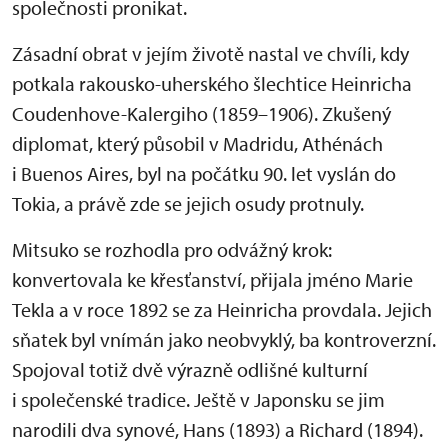
společnosti pronikat.
Zásadní obrat v jejím životě nastal ve chvíli, kdy
potkala rakousko-uherského šlechtice Heinricha
Coudenhove-Kalergiho (1859–1906). Zkušený
diplomat, který působil v Madridu, Athénách
i Buenos Aires, byl na počátku 90. let vyslán do
Tokia, a právě zde se jejich osudy protnuly.
Mitsuko se rozhodla pro odvážný krok:
konvertovala ke křesťanství, přijala jméno Marie
Tekla a v roce 1892 se za Heinricha provdala. Jejich
sňatek byl vnímán jako neobvyklý, ba kontroverzní.
Spojoval totiž dvě výrazně odlišné kulturní
i společenské tradice. Ještě v Japonsku se jim
narodili dva synové, Hans (1893) a Richard (1894).