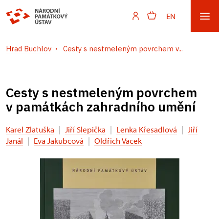
EN
Hrad Buchlov
Cesty s nestmeleným povrchem v...
Cesty s nestmeleným povrchem
v památkách zahradního umění
Karel Zlatuška
|
Jiří Slepička
|
Lenka Křesadlová
|
Jiří
Janál
|
Eva Jakubcová
|
Oldřich Vacek