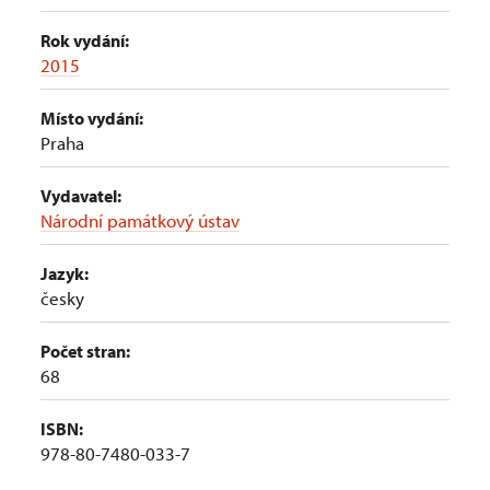
Rok vydání:
2015
Místo vydání:
Praha
Vydavatel:
Národní památkový ústav
Jazyk:
česky
Počet stran:
68
ISBN:
978-80-7480-033-7