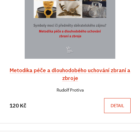
Metodika péče a dlouhodobého uchování zbraní a
zbroje
Rudolf Protiva
120 Kč
DETAIL