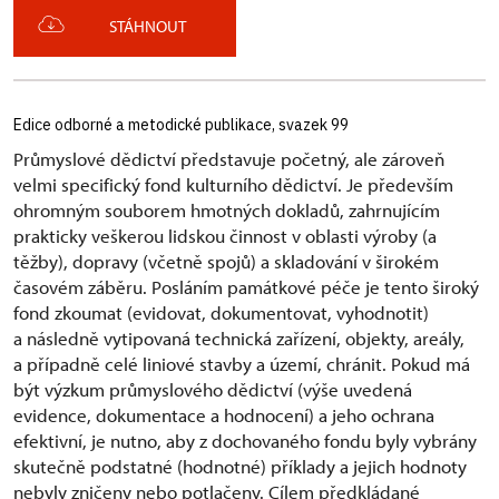
STÁHNOUT
Edice odborné a metodické publikace, svazek 99
Průmyslové dědictví představuje
po
četný, ale zároveň
velmi specifický fond kulturního dědictví. Je především
ohromným souborem hmotných dokladů, zahrnujícím
prakticky veškerou lidskou činnost v oblasti výroby (a
těžby), dopravy (včetně spojů) a skladování v širokém
časovém záběru. Posláním památkové péče je tento široký
fond zkoumat (evidovat, dokumentovat, vyhodnotit)
a následně vytipovaná technická zařízení, objekty, areály,
a případně celé liniové stavby a území, chránit. Pokud má
být výzkum průmyslového dědictví (výše uvedená
evidence, dokumentace a hodnocení) a jeho ochrana
efektivní, je nutno, aby z dochovaného fondu byly vybrány
skutečně podstatné (hodnotné) příklady a jejich hodnoty
nebyly zničeny nebo potlačeny. Cílem předkládané