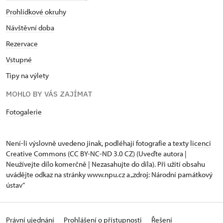
Prohlídkové okruhy
Návštěvní doba
Rezervace
Vstupné
Tipy na výlety
MOHLO BY VÁS ZAJÍMAT
Fotogalerie
Není-li výslovně uvedeno jinak, podléhají fotografie a texty
licenci
Creative Commons
(CC BY-NC-ND 3.0 CZ) (Uveďte autora |
Neužívejte dílo komerčně | Nezasahujte do díla). Při užití obsahu
uvádějte odkaz na stránky www.npu.cz a „zdroj: Národní památkový
ústav“
Právní ujednání
Prohlášení o přístupnosti
Řešení