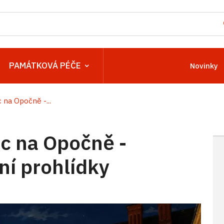
PAMÁTKOVÁ PÉČE
Novinky
na Opočně -...
c na Opočně -
í prohlídky