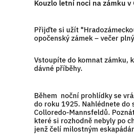
Kouzlo letní noci na zámku v
Přijďte si užít "Hradozámecko
opočenský zámek – večer plný 
Vstoupíte do komnat zámku, kd
dávné příběhy.
Během noční prohlídky se vrát
do roku 1925. Nahlédnete do s
Colloredo-Mannsfeldů. Poznát
které si rozhodně nebyly po ch
jenž čelí milostným eskapádám