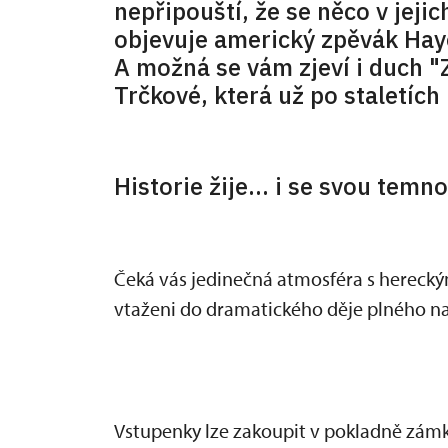
nepřipouští, že se něco v jejic
objevuje americký zpěvák Haye
A možná se vám zjeví i duch 
Trčkové, která už po staletích
Historie žije... i se svou temn
Čeká vás jedinečná atmosféra s herec
vtaženi do dramatického děje plného na
Vstupenky lze zakoupit v pokladně zámku