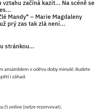
h vztahu začíná kazit... Na scéně se
s...
"Zlé Mandy" – Marie Magdaleny
 už prý zas tak zlá není…
ou stránkou...
kým ansámblem v oděvu doby minulé. Budete
pětí i záhad.
 či online (nelze rezervovat).