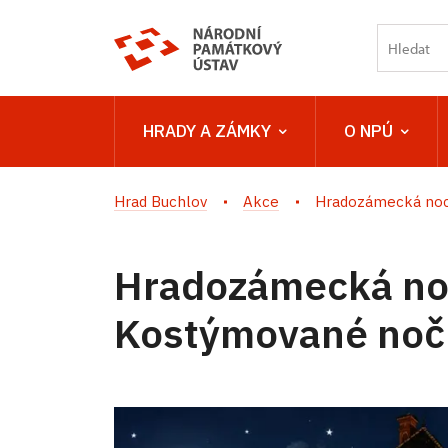
HRADY A ZÁMKY
O NPÚ
Hrad Buchlov
Akce
Hradozámecká noc 
Hradozámecká no
Kostýmované nočn