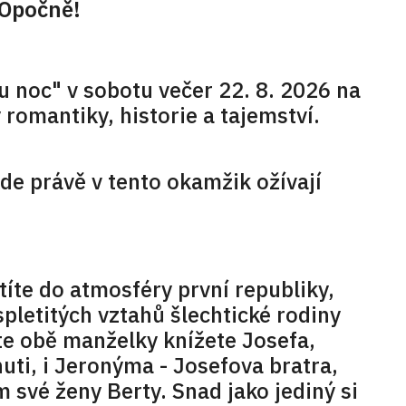
 Opočně!
u noc" v sobotu večer 22. 8. 2026 na
romantiky, historie a tajemství.
e právě v tento okamžik ožívají
íte do atmosféry první republiky,
pletitých vztahů šlechtické rodiny
e obě manželky knížete Josefa,
uti, i Jeronýma - Josefova bratra,
 své ženy Berty. Snad jako jediný si