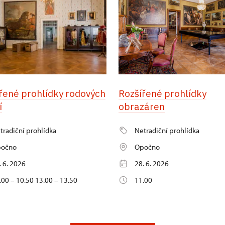
řené prohlídky rodových
Rozšířené prohlídky
í
obrazáren
tradiční prohlídka
Netradiční prohlídka
očno
Opočno
. 6. 2026
28. 6. 2026
.00 – 10.50 13.00 – 13.50
11.00