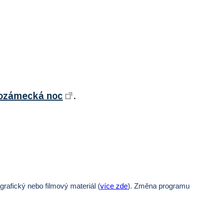
ozámecká noc
.
afický nebo filmový materiál (
více zde
).
Změna programu