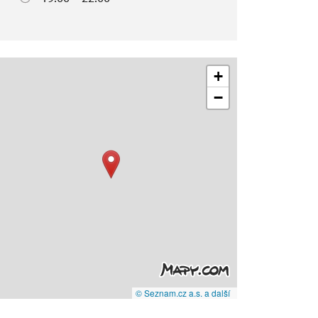
+
−
© Seznam.cz a.s. a další