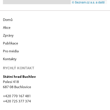
© Seznam.cz a.s. a další
Domů
Akce
Zprávy
Publikace
Pro média
Kontakty
RYCHLÝ KONTAKT
Státní hrad Buchlov
Polesí 418
687 08 Buchlovice
+420 770 167 481
+420 725 377 374