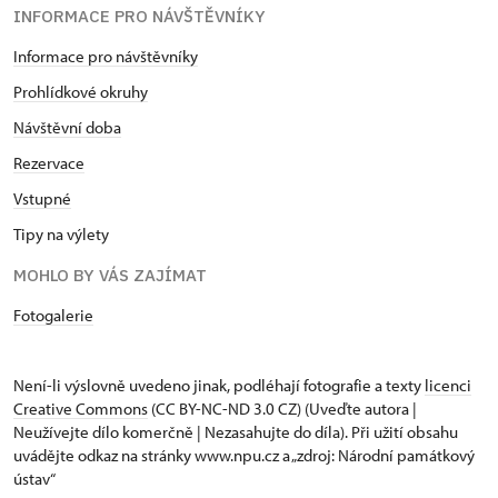
INFORMACE PRO NÁVŠTĚVNÍKY
Informace pro návštěvníky
Prohlídkové okruhy
Návštěvní doba
Rezervace
Vstupné
Tipy na výlety
MOHLO BY VÁS ZAJÍMAT
Fotogalerie
Není-li výslovně uvedeno jinak, podléhají fotografie a texty
licenci
Creative Commons
(CC BY-NC-ND 3.0 CZ) (Uveďte autora |
Neužívejte dílo komerčně | Nezasahujte do díla). Při užití obsahu
uvádějte odkaz na stránky www.npu.cz a „zdroj: Národní památkový
ústav“