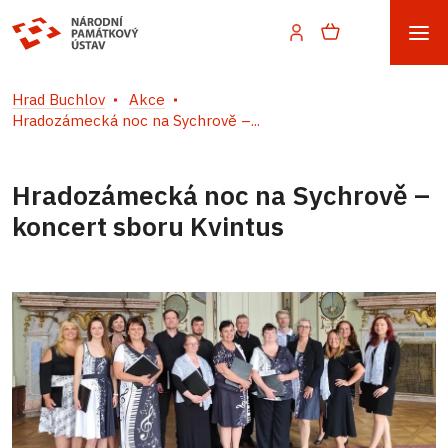
Hrad Buchlov
Akce
Hradozámecká noc na Sychrově –...
Hradozámecká noc na Sychrově –
koncert sboru Kvintus