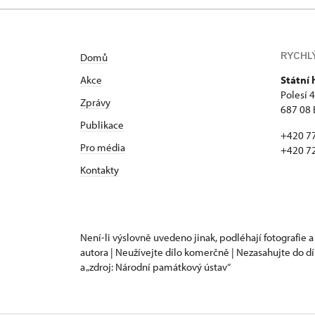
RYCHL
Domů
Akce
Státní
Polesí 
Zprávy
687 08 
Publikace
+420 7
Pro média
+420 7
Kontakty
Není-li výslovně uvedeno jinak, podléhají fotografie a
autora | Neužívejte dílo komerčně | Nezasahujte do dí
a „zdroj: Národní památkový ústav“