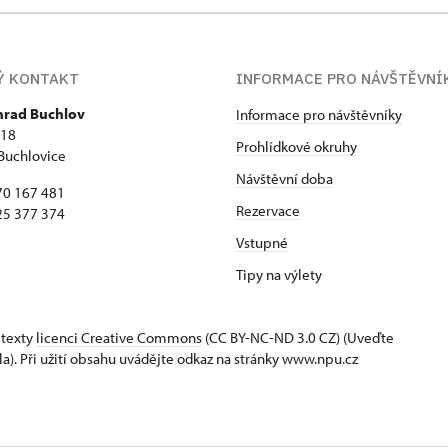
Ý KONTAKT
INFORMACE PRO NÁVŠTĚVNÍ
 hrad Buchlov
Informace pro návštěvníky
418
Prohlídkové okruhy
Buchlovice
Návštěvní doba
70 167 481
Rezervace
25 377 374
Vstupné
Tipy na výlety
 texty
licenci Creative Commons
(CC BY-NC-ND 3.0 CZ) (Uveďte
la). Při užití obsahu uvádějte odkaz na stránky www.npu.cz