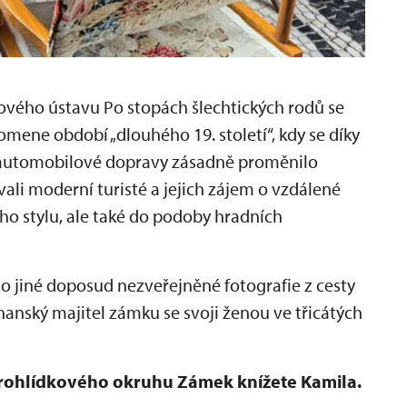
ého ústavu Po stopách šlechtických rodů se
pomene období „dlouhého 19. století“, kdy se díky
i automobilové dopravy zásadně proměnilo
vali moderní turisté a jejich zájem o vzdálené
ího stylu, ale také do podoby hradních
 jiné doposud nezveřejněné fotografie z cesty
hanský majitel zámku se svoji ženou ve třicátých
prohlídkového okruhu Zámek knížete Kamila.