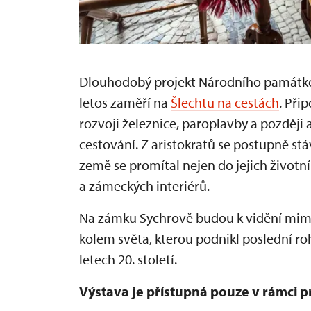
Dlouhodobý projekt Národního památkov
letos zaměří na
Šlechtu na cestách
. Při
rozvoji železnice, paroplavby a pozděj
cestování. Z aristokratů se postupně stá
země se promítal nejen do jejich životn
a zámeckých interiérů.
Na zámku Sychrově budou k vidění mimo
kolem světa, kterou podnikl poslední ro
letech 20. století.
Výstava je přístupná pouze v rámci 