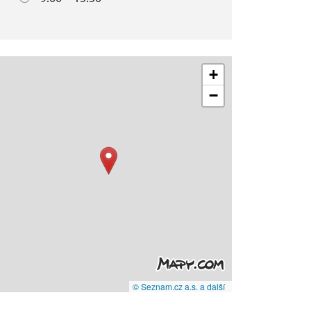
+
−
© Seznam.cz a.s. a další