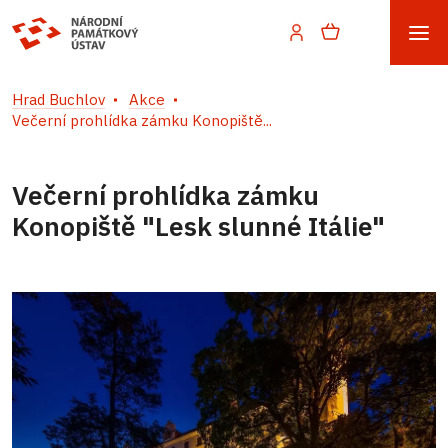
Hrad Buchlov
Akce
Večerní prohlídka zámku Konopiště...
Večerní prohlídka zámku
Konopiště "Lesk slunné Itálie"