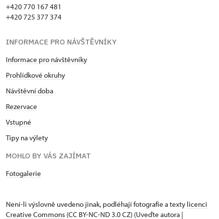
+420 770 167 481
+420 725 377 374
INFORMACE PRO NÁVŠTĚVNÍKY
Informace pro návštěvníky
Prohlídkové okruhy
Návštěvní doba
Rezervace
Vstupné
Tipy na výlety
MOHLO BY VÁS ZAJÍMAT
Fotogalerie
Není-li výslovně uvedeno jinak, podléhají fotografie a texty
licenci
Creative Commons
(CC BY-NC-ND 3.0 CZ) (Uveďte autora |