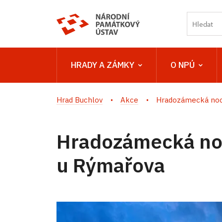
HRADY A ZÁMKY
O NPÚ
Hrad Buchlov
Akce
Hradozámecká noc 
Hradozámecká no
u Rýmařova