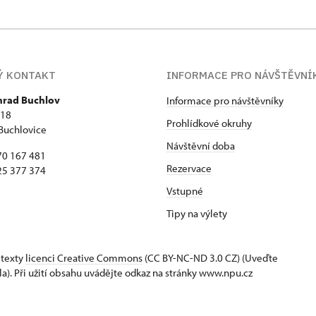
Ý KONTAKT
INFORMACE PRO NÁVŠTĚVNÍ
 hrad Buchlov
Informace pro návštěvníky
418
Prohlídkové okruhy
Buchlovice
Návštěvní doba
70 167 481
Rezervace
25 377 374
Vstupné
Tipy na výlety
 texty
licenci Creative Commons
(CC BY-NC-ND 3.0 CZ) (Uveďte
la). Při užití obsahu uvádějte odkaz na stránky www.npu.cz