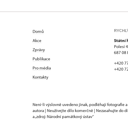
RYCHL
Domů
Akce
Státní
Polesí 
Zprávy
687 08 
Publikace
+420 7
Pro média
+420 7
Kontakty
Není-li výslovně uvedeno jinak, podléhají fotografie a
autora | Neužívejte dílo komerčně | Nezasahujte do dí
a „zdroj: Národní památkový ústav“