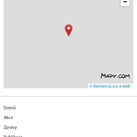
−
© Seznam.cz a.s. a další
Domů
Akce
Zprávy
Publikace