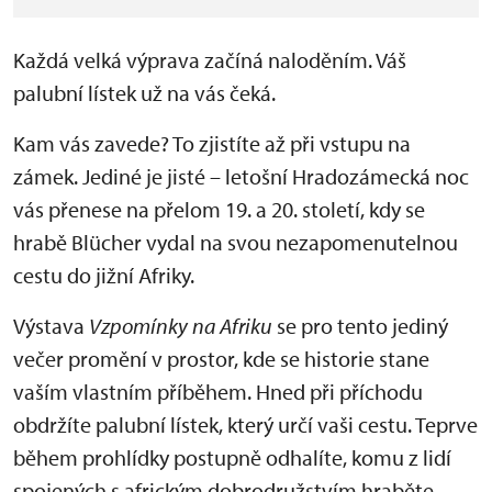
Každá velká výprava začíná naloděním. Váš
palubní lístek už na vás čeká.
Kam vás zavede? To zjistíte až při vstupu na
zámek. Jediné je jisté – letošní Hradozámecká noc
vás přenese na přelom 19. a 20. století, kdy se
hrabě Blücher vydal na svou nezapomenutelnou
cestu do jižní Afriky.
Výstava
Vzpomínky na Afriku
se pro tento jediný
večer promění v prostor, kde se historie stane
vaším vlastním příběhem. Hned při příchodu
obdržíte palubní lístek, který určí vaši cestu. Teprve
během prohlídky postupně odhalíte, komu z lidí
spojených s africkým dobrodružstvím hraběte