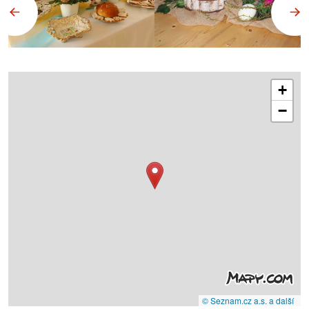
+
−
© Seznam.cz a.s. a další