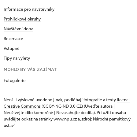
Informace pro návštěvníky
Prohlídkové okruhy
Návštěvní doba
Rezervace
Vstupné
Tipy na výlety
MOHLO BY VÁS ZAJÍMAT
Fotogalerie
Není-li výslovně uvedeno jinak, podléhají fotografie a texty
licenci
Creative Commons
(CC BY-NC-ND 3.0 CZ) (Uveďte autora |
Neužívejte dílo komerčně | Nezasahujte do díla). Při užití obsahu
uvádějte odkaz na stránky www.npu.cz a „zdroj: Národní památkový
ústav“