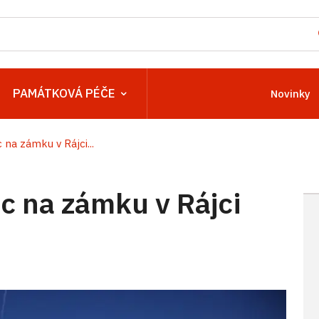
PAMÁTKOVÁ PÉČE
Novinky
a zámku v Rájci...
 na zámku v Rájci