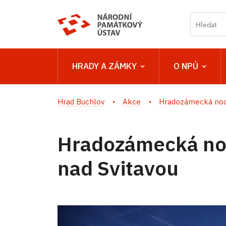
HRADY A ZÁMKY
O NPÚ
Hrad Buchlov
Akce
Hradozámecká noc n
Hradozámecká noc
nad Svitavou