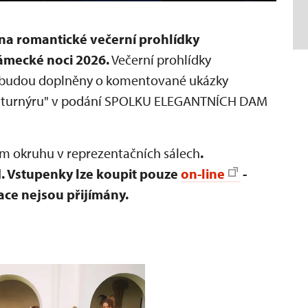
 na romantické večerní prohlídky
ámecké noci 2026.
Večerní prohlídky
u budou doplněny o komentované ukázky
po turnýru" v podání SPOLKU ELEGANTNÍCH DAM
ém okruhu v reprezentačních sálech
.
d.
Vstupenky lze koupit pouze
on-line
-
ace nejsou přijímány.