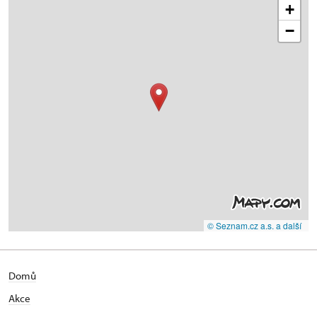
+
−
© Seznam.cz a.s. a další
Domů
Akce