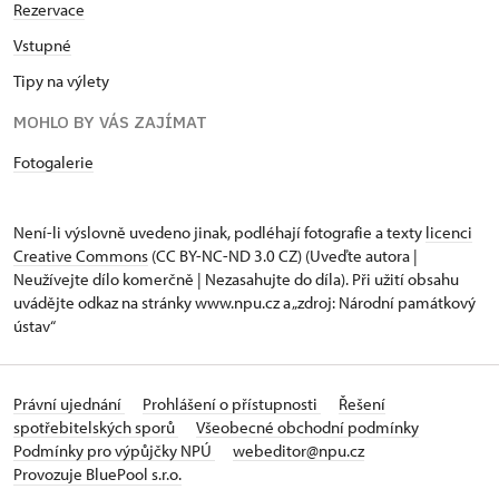
Rezervace
Vstupné
Tipy na výlety
MOHLO BY VÁS ZAJÍMAT
Fotogalerie
Není-li výslovně uvedeno jinak, podléhají fotografie a texty
licenci
Creative Commons
(CC BY-NC-ND 3.0 CZ) (Uveďte autora |
Neužívejte dílo komerčně | Nezasahujte do díla). Při užití obsahu
uvádějte odkaz na stránky www.npu.cz a „zdroj: Národní památkový
ústav“
Právní ujednání
Prohlášení o přístupnosti
Řešení
spotřebitelských sporů
Všeobecné obchodní podmínky
Podmínky pro výpůjčky NPÚ
webeditor@npu.cz
Provozuje BluePool s.r.o.