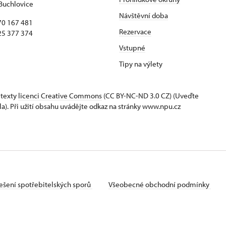
Buchlovice
Návštěvní doba
70 167 481
Rezervace
25 377 374
Vstupné
Tipy na výlety
 texty
licenci Creative Commons
(CC BY-NC-ND 3.0 CZ) (Uveďte
la). Při užití obsahu uvádějte odkaz na stránky www.npu.cz
ešení spotřebitelských sporů
Všeobecné obchodní podmínky