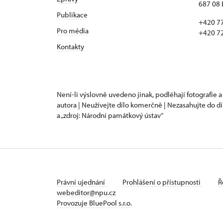
687 08 
Publikace
+420 7
Pro média
+420 7
Kontakty
Není-li výslovně uvedeno jinak, podléhají fotografie a
autora | Neužívejte dílo komerčně | Nezasahujte do dí
a „zdroj: Národní památkový ústav“
Právní ujednání
Prohlášení o přístupnosti
Ř
webeditor@npu.cz
Provozuje BluePool s.r.o.