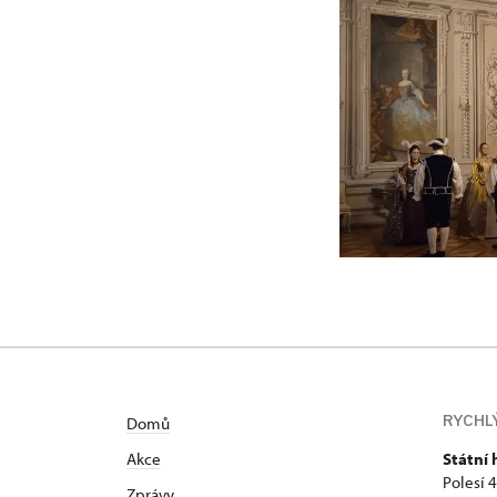
RYCHL
Domů
Akce
Státní
Polesí 
Zprávy