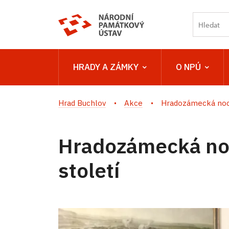
HRADY A ZÁMKY
O NPÚ
Hrad Buchlov
Akce
Hradozámecká noc 
Hradozámecká noc
století