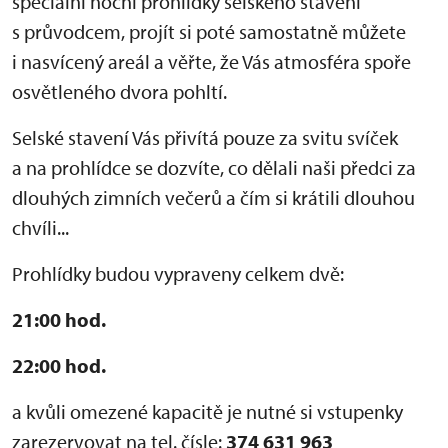
speciální noční prohlídky selského stavení
s průvodcem, projít si poté samostatně můžete
i nasvícený areál a věřte, že Vás atmosféra spoře
osvětleného dvora pohltí.
Selské stavení Vás přivítá pouze za svitu svíček
a na prohlídce se dozvíte, co dělali naši předci za
dlouhých zimních večerů a čím si krátili dlouhou
chvíli...
Prohlídky budou vypraveny celkem dvě:
21:00 hod.
22:00 hod.
a kvůli omezené kapacitě je nutné si vstupenky
zarezervovat na tel. čísle:
374 631 963