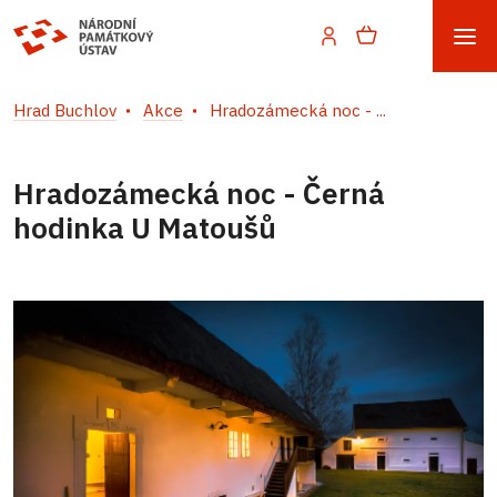
Hrad Buchlov
Akce
Hradozámecká noc - ...
Hradozámecká noc - Černá
hodinka U Matoušů