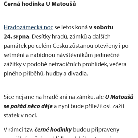
Černá hodinka U Matoušů
Hradozámecká noc
se letos koná
v sobotu
24. srpna
. Desítky hradů, zámků a dalších
památek po celém Česku zůstanou otevřeny i po
setmění a nabídnou návštěvníkům jedinečné
zážitky v podobě netradičních prohlídek, večera
plného příběhů, hudby a divadla.
Sice nejsme na hradě ani na zámku, ale
U Matoušů
se pořád něco děje
a nyní bude příležitost zažít
statek v noci.
V rámci tzv.
černé hodinky
budou připraveny