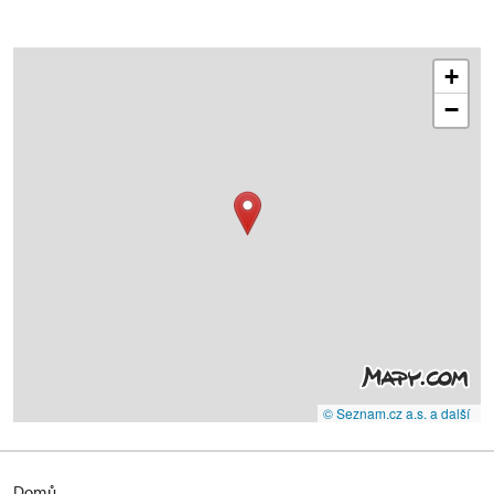
+
−
© Seznam.cz a.s. a další
Domů