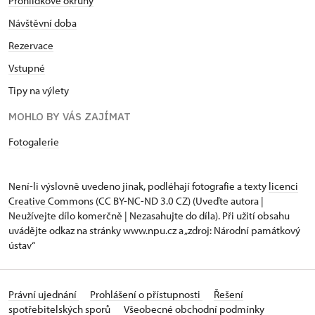
Prohlídkové okruhy
Návštěvní doba
Rezervace
Vstupné
Tipy na výlety
MOHLO BY VÁS ZAJÍMAT
Fotogalerie
Není-li výslovně uvedeno jinak, podléhají fotografie a texty
licenci
Creative Commons
(CC BY-NC-ND 3.0 CZ) (Uveďte autora |
Neužívejte dílo komerčně | Nezasahujte do díla). Při užití obsahu
uvádějte odkaz na stránky www.npu.cz a „zdroj: Národní památkový
ústav“
Právní ujednání
Prohlášení o přístupnosti
Řešení
spotřebitelských sporů
Všeobecné obchodní podmínky